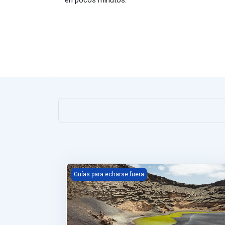
MdM Lanzarote
Guías para echarse fuera