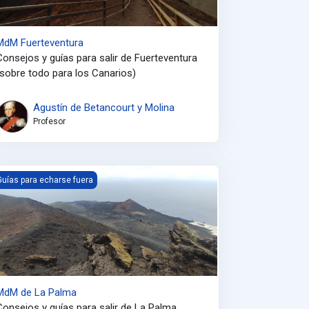
MdM Fuerteventura
Consejos y guías para salir de Fuerteventura
(sobre todo para los Canarios)
Agustín de Betancourt y Molina
Profesor
dM de La Palma
Guías para echarse fuera
MdM de La Palma
Consejos y guías para salir de La Palma