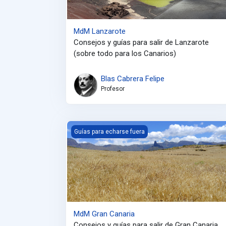
MdM Lanzarote
Consejos y guías para salir de Lanzarote
(sobre todo para los Canarios)
Blas Cabrera Felipe
Profesor
MdM Gran Canaria
Guías para echarse fuera
MdM Gran Canaria
Consejos y guías para salir de Gran Canaria