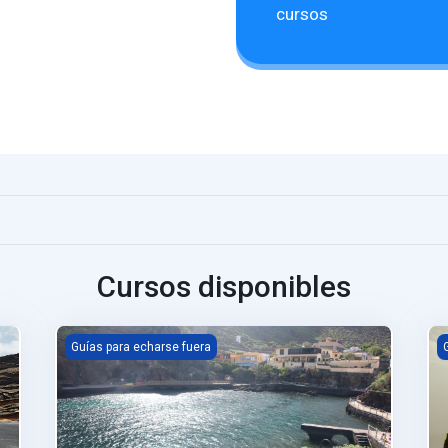
cursos
Cursos disponibles
MdM de El Hierro
M
Guías para echarse fuera