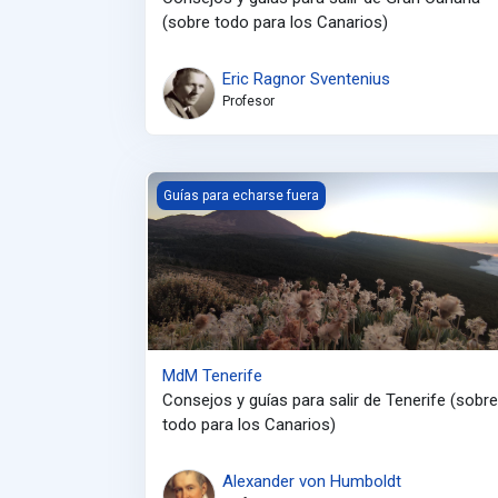
(sobre todo para los Canarios)
Eric Ragnor Sventenius
Profesor
MdM Tenerife
Guías para echarse fuera
MdM Tenerife
Consejos y guías para salir de Tenerife (sobre
todo para los Canarios)
Alexander von Humboldt