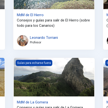
MdM de El Hierro
Consejos y guías para salir de El Hierro (sobre
todo para los Canarios)
Leonardo Torriani
Profesor
MdM de La Gomera
M
Guías para echarse fuera
MdM de La Gomera
Consejos y guías para salir de La Gomera