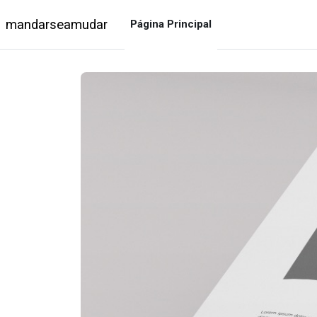
Salta al contenido principal
mandarseamudar
Página Principal